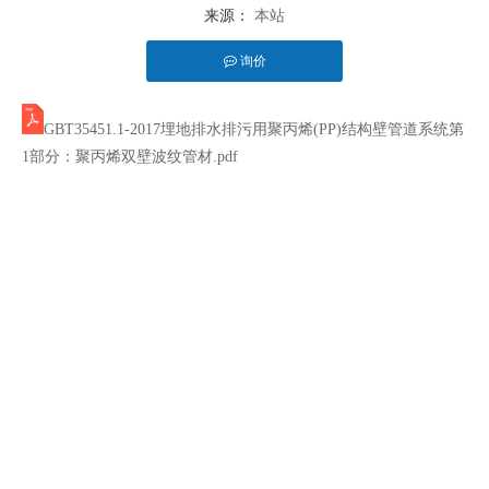
来源：
本站
询价
["facebook","twitter","line","wechat","linkedin","pinterest","whatsapp"]
GBT35451.1-2017埋地排水排污用聚丙烯(PP)结构壁管道系统第
1部分：聚丙烯双壁波纹管材.pdf
克拉管，克拉管生产线，克拉管设备，湖北克拉管，湖南克拉管，
山东克拉管